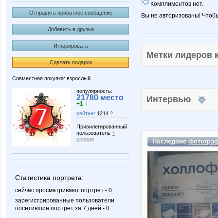
Комплиментов нет.
Отправить приватное сообщение
Вы не авторизованы! Чтоб
Добавить в друзья
Игнорировать
Метки лидеров
Сделать подарок
Совместная покупка: взрослый
популярность:
21780 место
Интервью
+1 ↑
рейтинг
1214
?
Привилегированный
пользователь
7
уровня
Последние
фотогра
Статистика портрета:
сейчас просматривают портрет - 0
зарегистрированные пользователи
посетившие портрет за 7 дней - 0